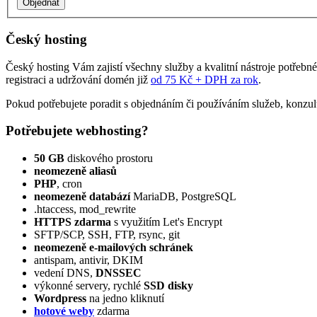
Český hosting
Český hosting Vám zajistí všechny služby a kvalitní nástroje potřebn
registraci a udržování domén již
od 75 Kč + DPH za rok
.
Pokud potřebujete poradit s objednáním či používáním služeb, konzul
Potřebujete webhosting?
50 GB
diskového prostoru
neomezeně aliasů
PHP
, cron
neomezeně databází
MariaDB, PostgreSQL
.htaccess, mod_rewrite
HTTPS zdarma
s využitím Let's Encrypt
SFTP/SCP, SSH, FTP, rsync, git
neomezeně e‑mailových schránek
antispam, antivir, DKIM
vedení DNS,
DNSSEC
výkonné servery, rychlé
SSD disky
Wordpress
na jedno kliknutí
hotové weby
zdarma