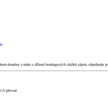
ng
.
tníkem domény a máte o zřízení hostingových služeb zájem, objednejte j
i či převod